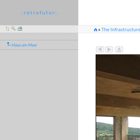
. : r e t r o f u t u r : .
»
The Infrastructure
Haus am Meer