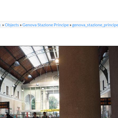
e
»
Objects
»
Genova Stazione Principe
»
genova_stazione_princip
...