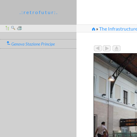
. : r e t r o f u t u r : .
»
The Infrastructur
Genova Stazione Principe