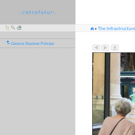
. : r e t r o f u t u r : .
»
The Infrastructur
Genova Stazione Principe