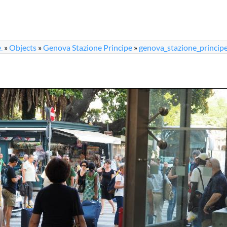
e
»
Objects
»
Genova Stazione Principe
»
genova_stazione_princip
...