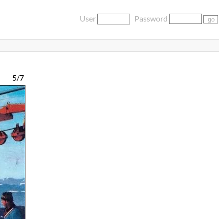
User
Password
5/7