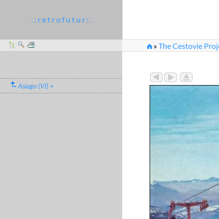
. : r e t r o f u t u r : .
»
The Cestovie Proj
Asiago (VI) +