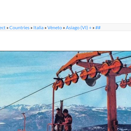
ect
»
Countries
»
Italia
»
Vèneto
»
Asiago (VI) +
»
##