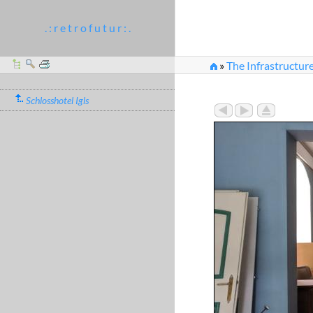
. : r e t r o f u t u r : .
»
The Infrastructure
Schlosshotel Igls