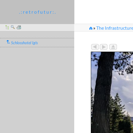
. : r e t r o f u t u r : .
»
The Infrastructure
Schlosshotel Igls