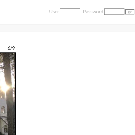
User
Password
6/9