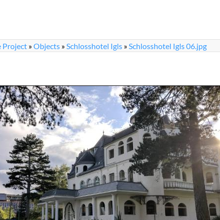
 Project
»
Objects
»
Schlosshotel Igls
»
Schlosshotel Igls 06.jpg