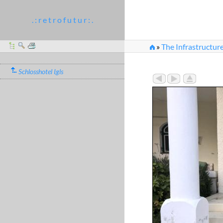
. : r e t r o f u t u r : .
»
The Infrastructure
Schlosshotel Igls