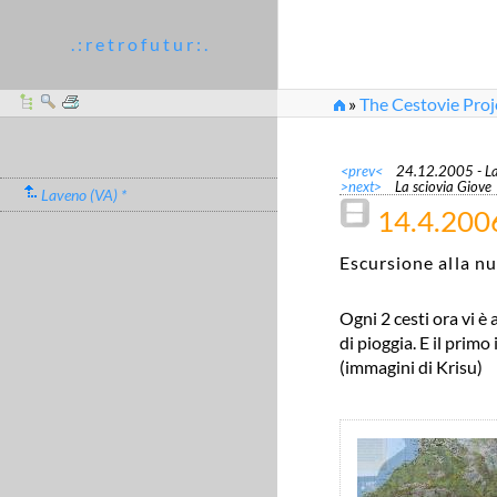
. : r e t r o f u t u r : .
»
The Cestovie Proj
»
14.4.2006 - La nuov
<prev<
24.12.2005 - La
>next>
La sciovia Giove
Laveno (VA) *
14.4.2006
Escursione alla n
Ogni 2 cesti ora vi è
di pioggia. E il prim
(immagini di Krisu)