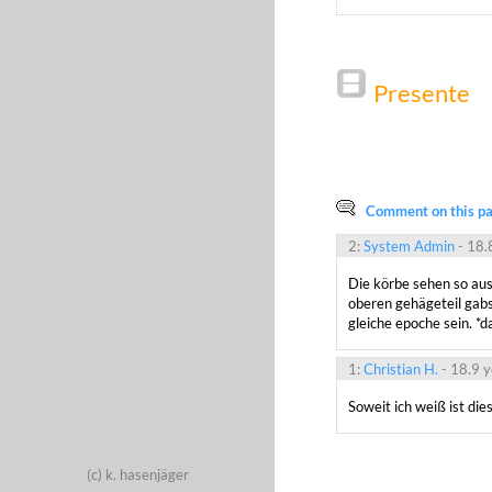
Presente
Comment on this pag
2:
System Admin
- 18.
Die körbe sehen so aus
oberen gehägeteil gabs j
gleiche epoche sein. *d
1:
Christian H.
- 18.9 
Soweit ich weiß ist die
(c)
k. hasenjäger