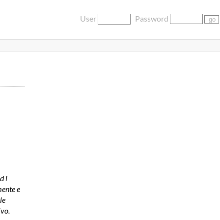
User
Password
d i
mente e
le
ivo.