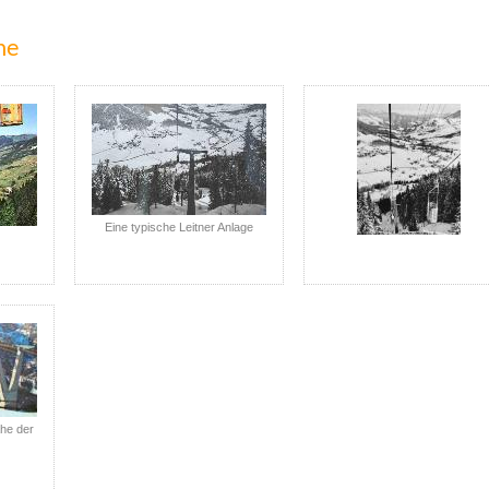
he
Eine typische Leitner Anlage
he der