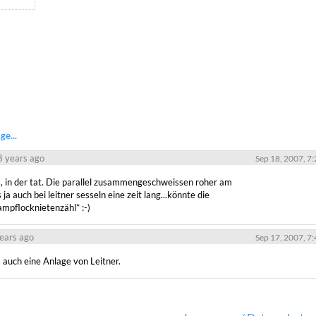
e...
8 years ago
Sep 18, 2007, 7
, in der tat. Die parallel zusammengeschweissen roher am

a auch bei leitner sesseln eine zeit lang...könnte die

ampflocknietenzähl* :-)
years ago
Sep 17, 2007, 7
s auch eine Anlage von Leitner.