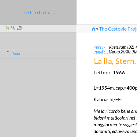
. : r e t r o f u t u r : .
»
The Cestovie Proj
<prev<
Kastelruth (BZ) 
>next>
Meran 2000 (BZ
Italia
La Ila, Stern,
Leitner, 1966
L=1954m, cap.=400
Kaonashi/FF:
Me la ricordo bene anch
bidoni multicolori nel
maggiormente suggestiv
dolomiti, ed aveva uno 