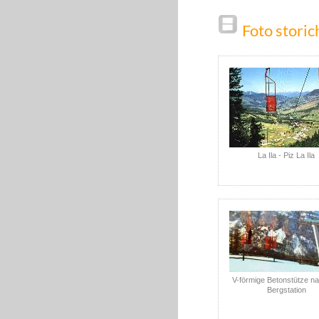
Foto storic
La Ila - Piz La Ila
V-förmige Betonstütze na
Bergstation