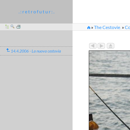
. : r e t r o f u t u r : .
»
The Cestovie
»
Co
...
»
2006_04_14_Laveno
14.4.2006 - La nuova cestovia