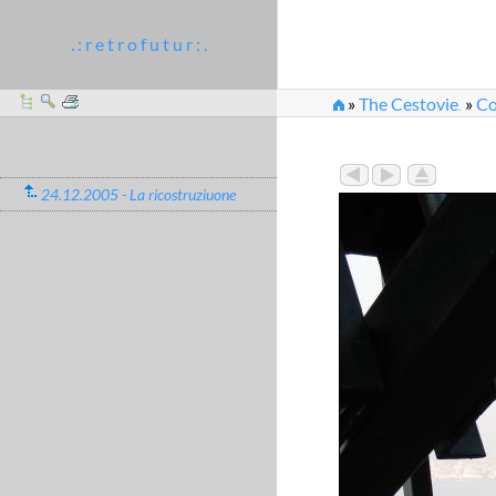
. : r e t r o f u t u r : .
»
The Cestovie
»
Co
...
»
2005_12_24-26_71
24.12.2005 - La ricostruziuone