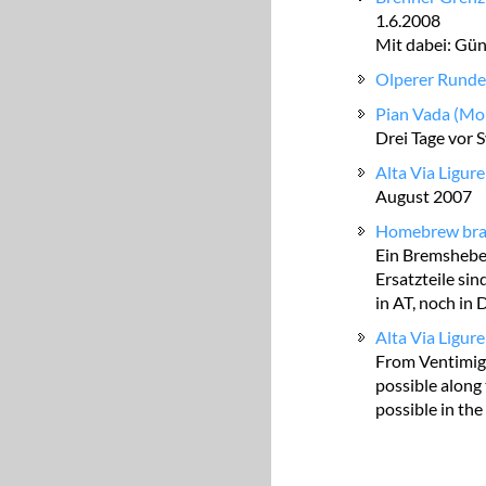
1.6.2008
Mit dabei: Gün
Olperer Runde
Pian Vada (Mo
Drei Tage vor S
Alta Via Ligure
August 2007
Homebrew brak
Ein Bremshebel
Ersatzteile si
in AT, noch in D
Alta Via Ligure
From Ventimigli
possible along 
possible in the