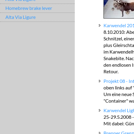
Homebrew brake lever
Alta Via Ligure
Karwendel 20
8.10.2010: Abe
Schnitzel, ein
plus Gleirscht
im Karwendelh
Snakebite. Nac
den endlosen I
Retour.
Projekt 08 - Int
oben links auf "
Um eine neue S
"Container" w
Karwendel Lig
25-29.5.2008 -
Mit dabei: Gün
Brenner Gren