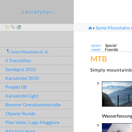
. : r e t r o f u t u r : .
»
Some Mountains et
<prev<
Special
>next>
Freeride
Some Mountains et. al.
MTB
Il Tracciolino
Sardegna 2010
Simply mountainbik
Karwendel 2010
Projekt 08
Karwendel Light
Brenner Grenzkammstraße
Olperer Runde
Wasserfassunge
Pian Vada / Lago Maggiore
Alta Via Ligure