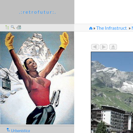
. : r e t r o f u t u r : .
»
The Infrastruct
»
...
Urbanistica