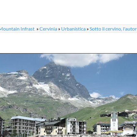
Mountain Infrast
»
Cervinia
»
Urbanistica
»
Sotto il cervino, l'aut
...