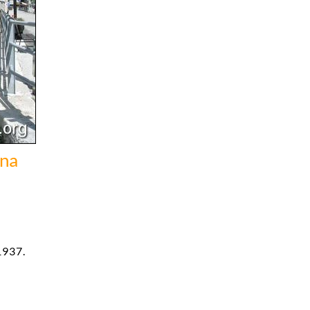
Una
1937.