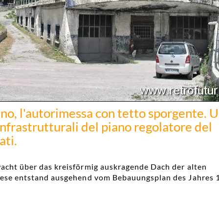
vino, l'autorimessa con tetto sporgente. 
infrastrutturali del piano regolatore del
ati.
cht über das kreisförmig auskragende Dach der alten
iese entstand ausgehend vom Bebauungsplan des Jahres 