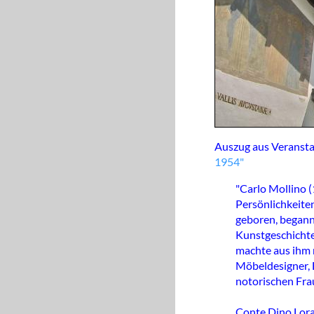
Auszug aus Veransta
1954"
"Carlo Mollino (
Persönlichkeiten
geboren, begann
Kunstgeschichte
machte aus ihm n
Möbeldesigner, 
notorischen Frau
Conte Dino Lora 