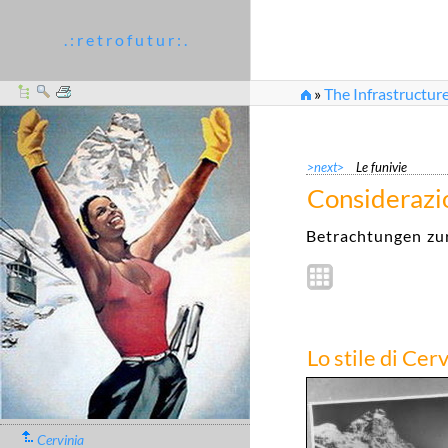
. : r e t r o f u t u r : .
»
The Infrastructure
>next>
Le funivie
Considerazio
Betrachtungen zur
Lo stile di Cer
Cervinia