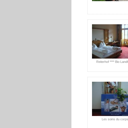
Reiterhof **** Bio Land
Les soins du corp