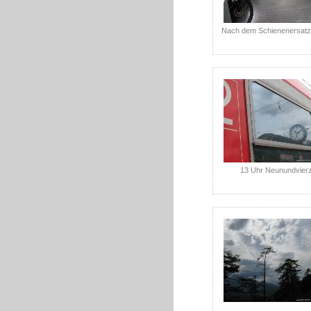
Nach dem Schienenersatz
13 Uhr Neunundvierz