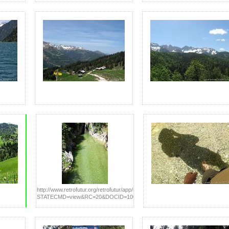
http://www.retrofutur.org/retrofutur/app/main?
STATECMD=view&RC=20&DOCID=100004597