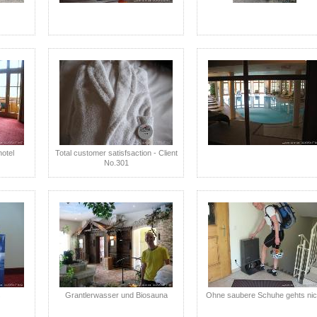
hotel
Total customer satisfsaction - Client
No.301
s
Grantlerwasser und Biosauna
Ohne saubere Schuhe gehts nic