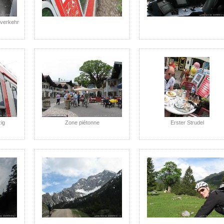
verkehr
ig
Zone piétonne
Erster Strudel