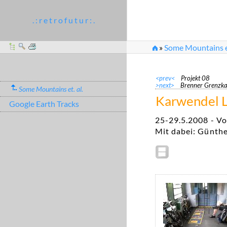
. : r e t r o f u t u r : .
»
Some Mountains et
<prev<
Projekt 08
>next>
Brenner Grenzk
Some Mountains et. al.
Karwendel L
Google Earth Tracks
25-29.5.2008 - Vo
Mit dabei: Günthe