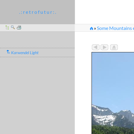
. : r e t r o f u t u r : .
»
Some Mountains et
Karwendel Light