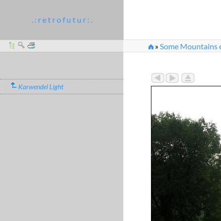
. : r e t r o f u t u r : .
»
Some Mountains et
Karwendel Light