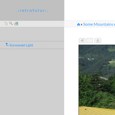
. : r e t r o f u t u r : .
»
Some Mountains et
Karwendel Light