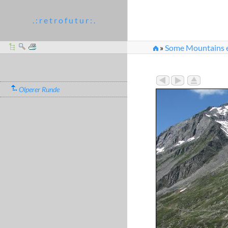
. : r e t r o f u t u r : .
»
Some Mountains et
Olperer Runde