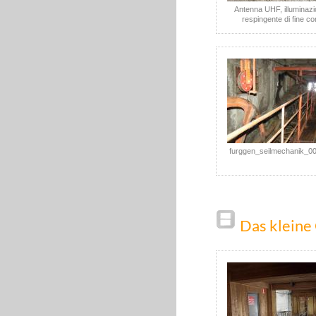
Antenna UHF, illuminazi
respingente di fine co
furggen_seilmechanik_0
Das kleine 