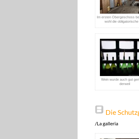
Im ersten Obergeschoss be
wohl die obligatorische
Wein wurde auch gut ge
derweil
Die Schutz
/La galleria