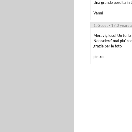
Una grande perdita in t
Vanni
1: Guest
- 17.3 years 
Meraviglioso! Un tuffo 
Non sciero' mai piu' co
grazie per le foto

pietro