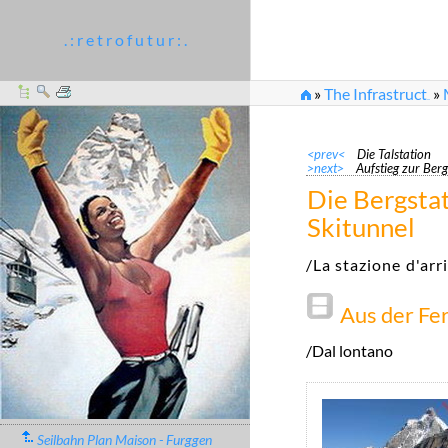
. : r e t r o f u t u r : .
»
The Infrastruct
»
...
<prev<
Die Talstation
>next>
Aufstieg zur Berg
Die Bergsta
Skitunnel
/La stazione d'arr
Aus der Fe
/Dal lontano
Seilbahn Plan Maison - Furggen