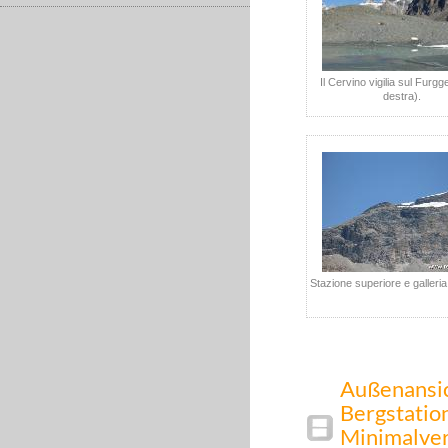
Il Cervino vigilia sul Furgg
destra).
Stazione superiore e galleri
Außenansic
Bergstation
Minimalver