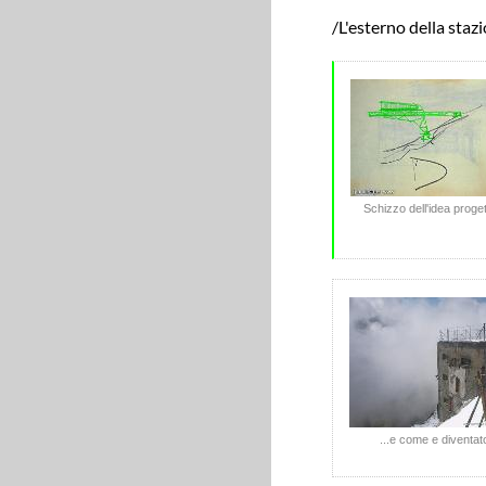
/L'esterno della staz
Schizzo dell'idea proget
...e come e diventat