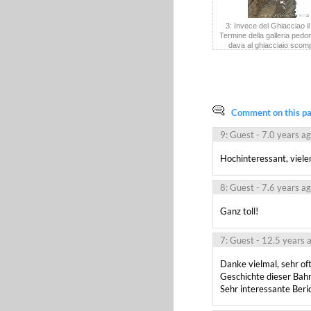
3: Invece del Ghiacciao il
Termine della galleria pedo
dava al ghiacciaio scom
Comment on this pag
9: Guest
- 7.0 years a
Hochinteressant, viel
8: Guest
- 7.6 years a
Ganz toll!
7: Guest
- 12.5 years 
Danke vielmal, sehr of
Geschichte dieser Bahn 
Sehr interessante Beric