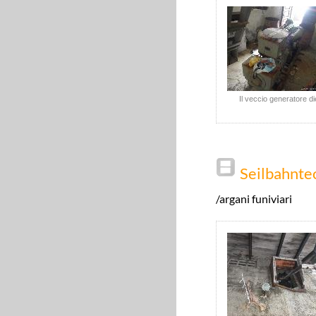
Il veccio generatore di
Seilbahnte
/argani funiviari