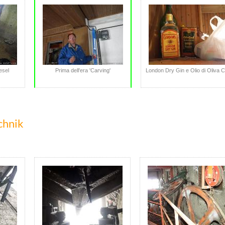
esel
Prima dell'era 'Carving'
London Dry Gin e Olio di Oliva Ca
chnik