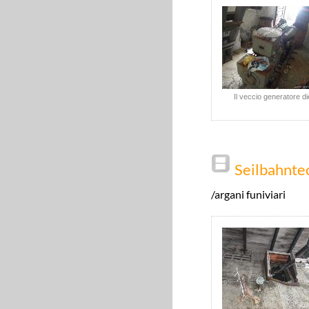
Il veccio generatore di
Seilbahnte
/argani funiviari