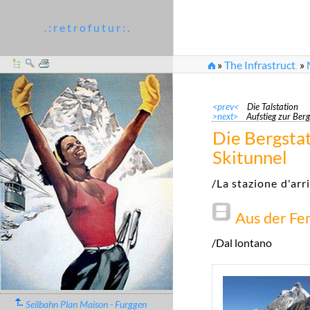
. : r e t r o f u t u r : .
»
The Infrastruct
»
...
<prev<
Die Talstation
>next>
Aufstieg zur Berg
Die Bergsta
Skitunnel
/La stazione d'arr
Aus der Fe
/Dal lontano
Seilbahn Plan Maison - Furggen