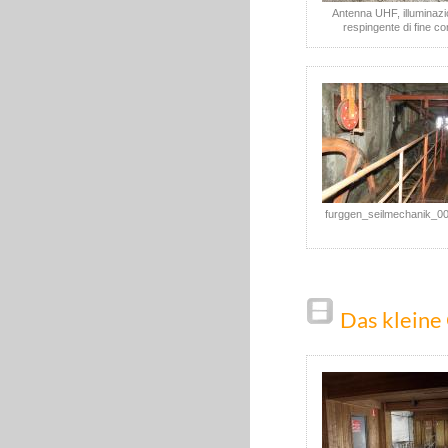
Antenna UHF, illuminazi
respingente di fine co
furggen_seilmechanik_0
Das kleine 