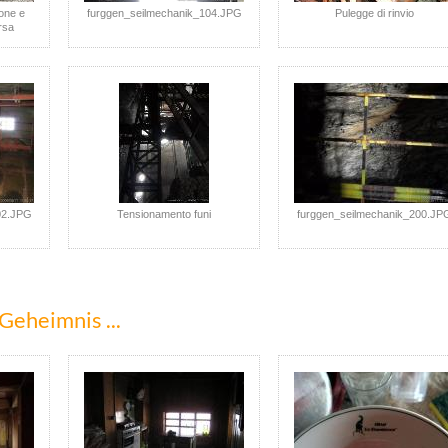
one e
furggen_seilmechanik_104.JPG
Pulegge di rinvio
rsa
02.JPG
Tensionamento funi
furggen_seilmechanik_200.JP
Geheimnis ...