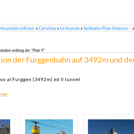
Mountain Infrast
»
Cervinia
»
Le funivie
»
Seilbahn Plan Maison -
...
...
station entlang der "Piste 9"
tion der Furggenbahn auf 3492m und de
ivo al Furggen (3492m) ed il tunnel
rne