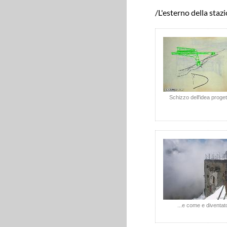
/L'esterno della staz
Schizzo dell'idea proget
...e come e diventat