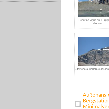
Il Cervino vigilia sul Furgg
destra).
Stazione superiore e galleri
Außenansic
Bergstation
Minimalver