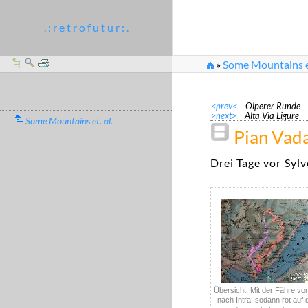
. : r e t r o f u t u r : .
»
Some Mountains et
<prev<
Olperer Runde
>next>
Alta Via Ligure
Some Mountains et. al.
Pian Vad
Drei Tage vor Sylv
Übersicht: Mit der Fähre vo
nach Intra, sodann rot auf