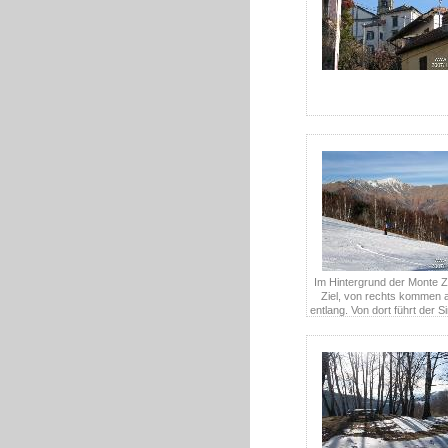
Im Hintergrund der Monte 
Ziel, von rechts kommen 
entlang. Von dort führt der Sin
mehr oder weniger schnur
hinab in das Tal.