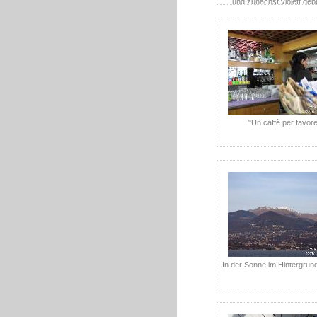
und zunächst violett gep
Kastanienwaldsingletrail hin
abschliessend violett dur
locker durchrollen.
"Un caffè per favor
In der Sonne im Hintergrund