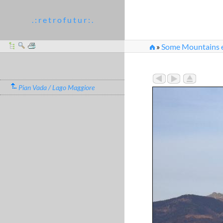
. : r e t r o f u t u r : .
»
Some Mountains et
Pian Vada / Lago Maggiore