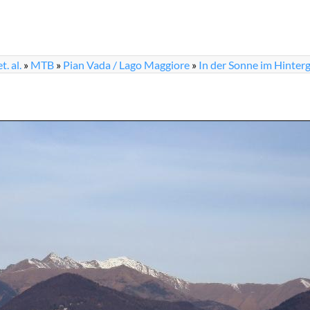
. al.
»
MTB
»
Pian Vada / Lago Maggiore
»
In der Sonne im Hinterg