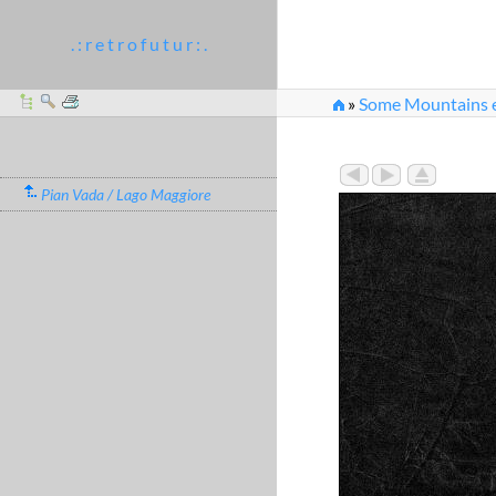
. : r e t r o f u t u r : .
»
Some Mountains et
Pian Vada / Lago Maggiore