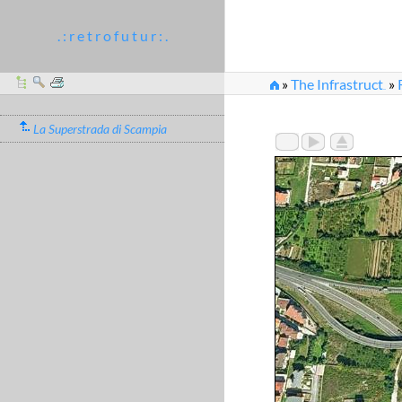
. : r e t r o f u t u r : .
»
The Infrastruct
»
...
La Superstrada di Scampia