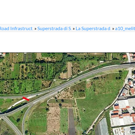
Road Infrastruct
»
Superstrada di S
»
La Superstrada d
»
a10_melit
...
...
...