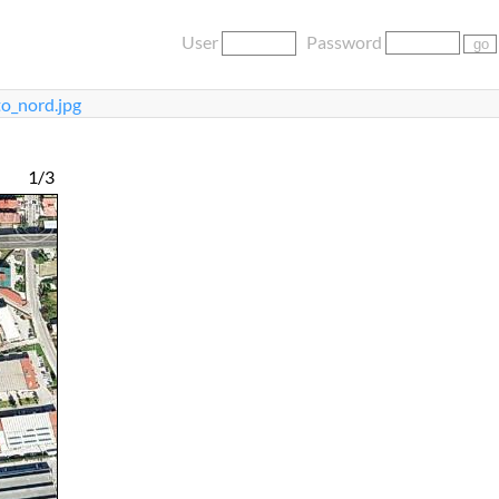
User
Password
o_nord.jpg
1/3