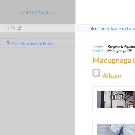
. : r e t r o f u t u r : .
»
The Infrastructure
The Infrastructure Project
<prev<
Bergwerk Alpein
>next>
Macugnaga 09
Macugnaga 
Album