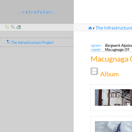
. : r e t r o f u t u r : .
»
The Infrastructure
The Infrastructure Project
<prev<
Bergwerk Alpein
>next>
Macugnaga 09
Macugnaga 
Album