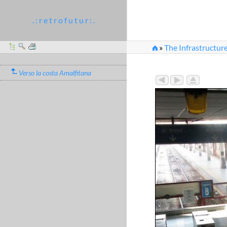
. : r e t r o f u t u r : .
»
The Infrastructure
Verso la costa Amalfitana