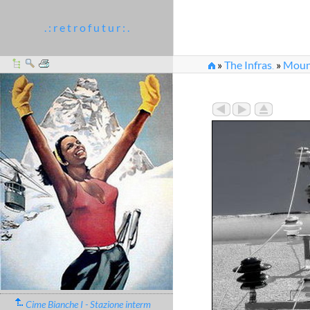
. : r e t r o f u t u r : .
»
The Infras
»
Moun
...
»
cimeBiancheUnoEst
Cime Bianche I - Stazione interm