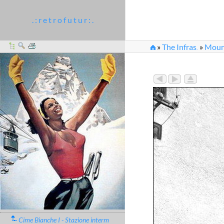
. : r e t r o f u t u r : .
»
The Infras
»
Moun
...
»
cimeBiancheUnoEst
Cime Bianche I - Stazione interm