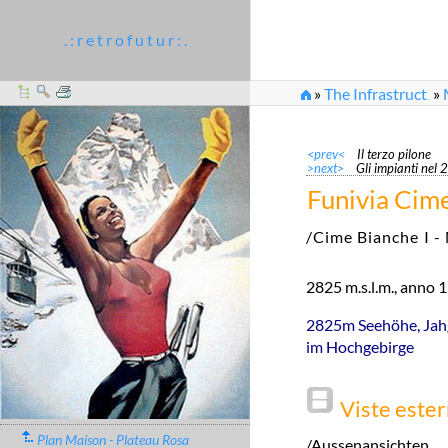
. : r e t r o f u t u r : .
»
The Infrastruct
»
...
»
Cime Bianche I - St
<prev<
Il terzo pilone
>next>
Gli impianti nel
Funivia Cime
/Cime Bianche I - 
2825 m.s.l.m., anno 1
2825m Seehöhe, Jahg
im Hochgebirge
Viste este
Plan Maison - Plateau Rosa
/Aussenansichten