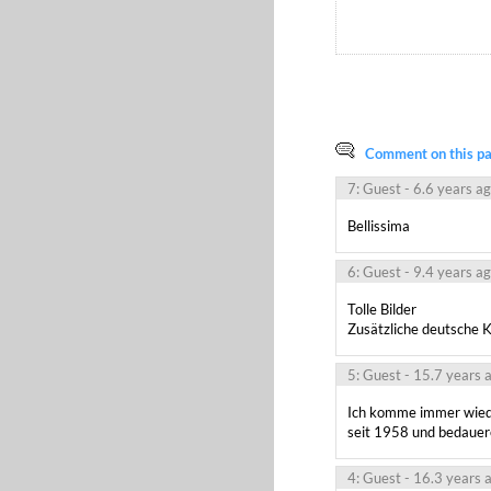
Comment on this pag
7: Guest
- 6.6 years a
Bellissima
6: Guest
- 9.4 years a
Tolle Bilder

Zusätzliche deutsche 
5: Guest
- 15.7 years 
Ich komme immer wieder
seit 1958 und bedauer
4: Guest
- 16.3 years 