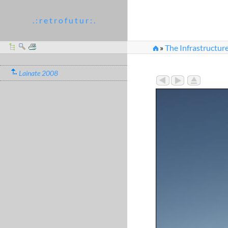
. : r e t r o f u t u r : .
»
The Infrastructur
»
Improvisationstalen
Lainate 2008