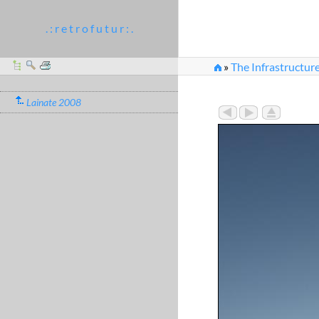
. : r e t r o f u t u r : .
»
The Infrastructur
»
Improvisationstalen
Lainate 2008