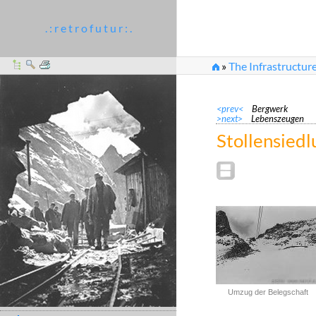
. : r e t r o f u t u r : .
»
The Infrastructur
»
Stollensiedlung
<prev<
Bergwerk
>next>
Lebenszeugen
Stollensiedl
Umzug der Belegschaft