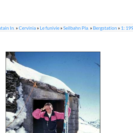
tain In
»
Cervinia
»
Le funivie
»
Seilbahn Pla
»
Bergstation
»
1: 199
...
...