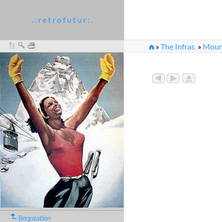
. : r e t r o f u t u r : .
»
The Infras
»
Moun
...
Bergstation