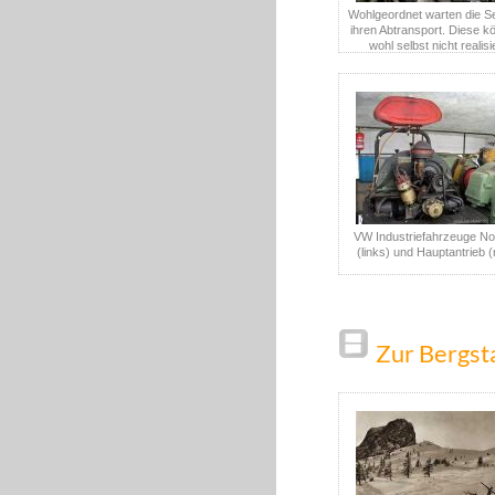
Wohlgeordnet warten die S
ihren Abtransport. Diese k
wohl selbst nicht realisi
VW Industriefahrzeuge No
(links) und Hauptantrieb (
Zur Bergst