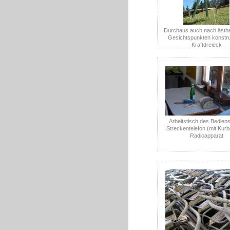
Durchaus auch nach ästhe
Gesichtspunkten konstru
Kraftdreieck
Arbeitstisch des Bediens
Streckentelefon (mit Kurb
Radioapparat