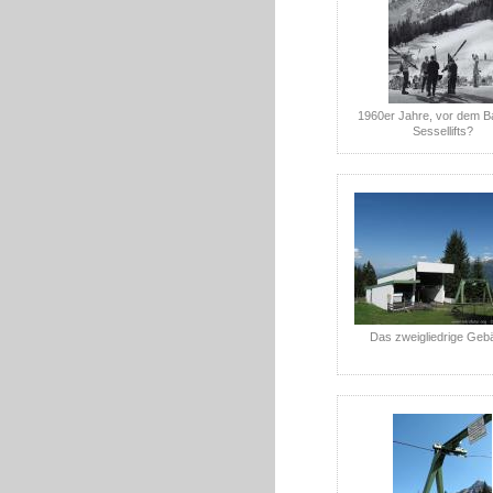
1960er Jahre, vor dem B
Sessellifts?
Das zweigliedrige Geb