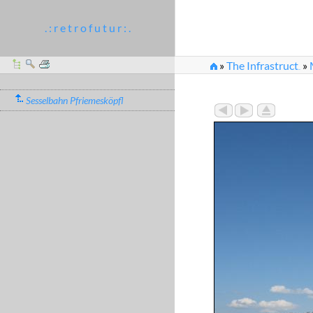
. : r e t r o f u t u r : .
»
The Infrastruct
»
...
»
Rechts die Talstation
Sesselbahn Pfriemesköpfl