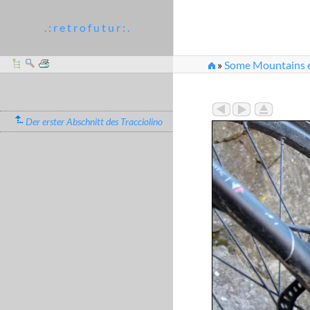
. : r e t r o f u t u r : .
»
Some Mountains e
»
Kritische technisc
Der erster Abschnitt des Tracciolino