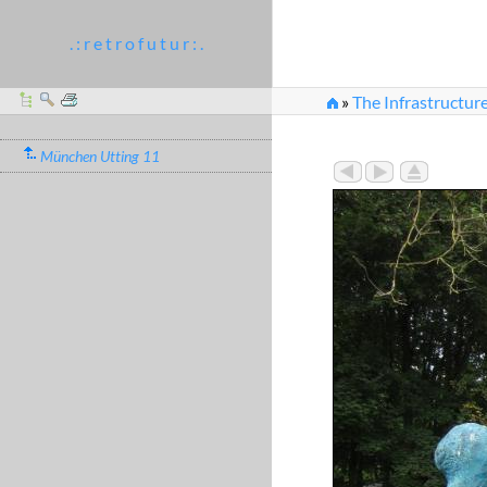
. : r e t r o f u t u r : .
»
The Infrastructure
München Utting 11