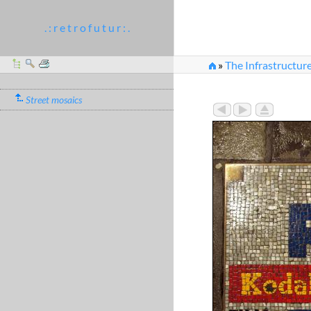
. : r e t r o f u t u r : .
»
The Infrastructure
Street mosaics