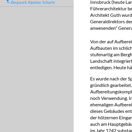
Innsbruck (heute Lan
Bergwerk Alpeiner Scharte
Führerarchitektur be
Architekt Guth wurde
Generaldirektors der
anwesenden" General
Von der auf Aufbere
Aufbauten im schlich
stufenartig am Berg
Landschaft integrier
entledigen. Heute h
Es wurde nach der S
gründlich gearbeite
Aufbereitungskomple
noch Verwendung. Im
ehemaligen Aufberei
dieses Gebäudes ents
der hölzernen Einga
auch am Hauptgebäud
im Jahr 1242 substan