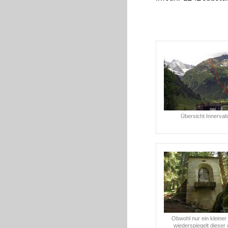
Übersicht Innerval
Obwohl nur ein kleiner
wiederspiegelt dieser