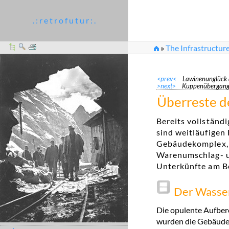
. : r e t r o f u t u r : .
»
The Infrastructur
»
Überreste der Aufb
<prev<
Lawinenunglück
>next>
Kuppenübergan
Überreste d
Bereits vollständ
sind weitläufigen
Gebäudekomplex, 
Warenumschlag- un
Unterkünfte am B
Der Wasse
Die opulente Aufber
wurden die Gebäude 