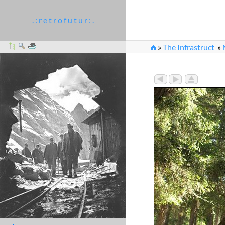
. : r e t r o f u t u r : .
»
The Infrastruct
»
...
»
Obwohl nur ein klei