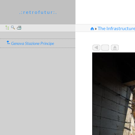
. : r e t r o f u t u r : .
»
The Infrastructur
»
genova_stazione_pr
Genova Stazione Principe