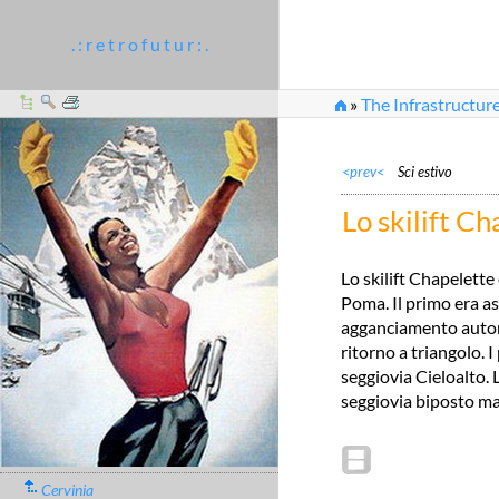
. : r e t r o f u t u r : .
»
The Infrastructure
<prev<
Sci estivo
Lo skilift Ch
Lo skilift Chapelette
Poma. Il primo era as
agganciamento automat
ritorno a triangolo. I
seggiovia Cieloalto. 
seggiovia biposto mai
Cervinia