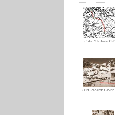
Cartina Valle Aosta IGM
Skilift Chapellette Cervinia