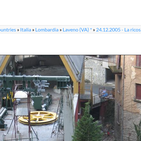
untries
»
Italia
»
Lombardia
»
Laveno (VA) *
»
24.12.2005 - La ricos
.