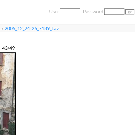
User
Password
»
2005_12_24-26_7189_Lav
..
...
43/49