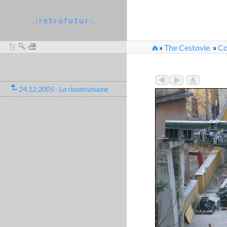
. : r e t r o f u t u r : .
»
The Cestovie
»
Co
...
24.12.2005 - La ricostruziuone