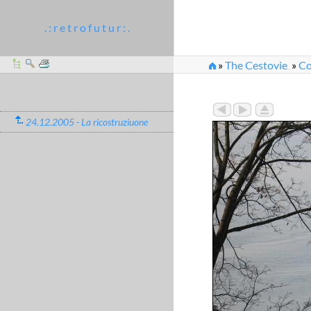
. : r e t r o f u t u r : .
»
The Cestovie
»
Co
...
»
2005_12_24-26_71
24.12.2005 - La ricostruziuone