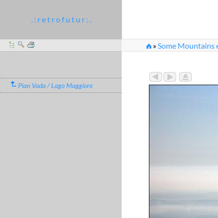
. : r e t r o f u t u r : .
»
Some Mountains et
Pian Vada / Lago Maggiore