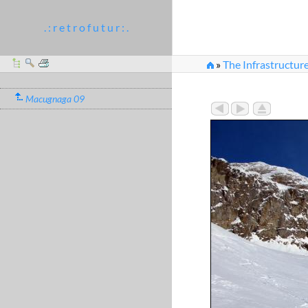
. : r e t r o f u t u r : .
»
The Infrastructure
»
alagna2009_007.J
Macugnaga 09