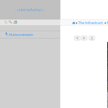
. : r e t r o f u t u r : .
»
The Infrastruct
»
...
Muttereralmbahn