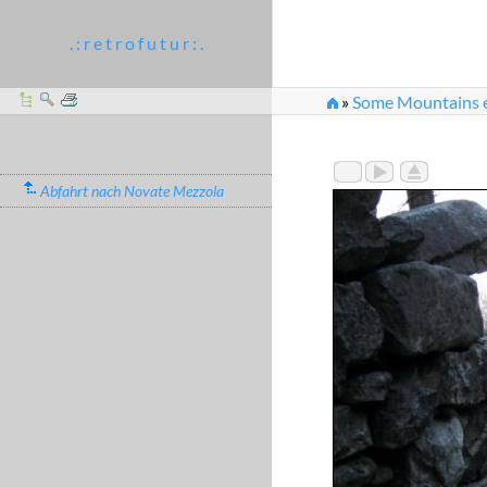
. : r e t r o f u t u r : .
»
Some Mountains e
»
Ein älterer Herr mi
Abfahrt nach Novate Mezzola